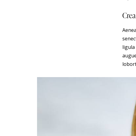
Crea
Aenea
senec
ligula
augue
lobort