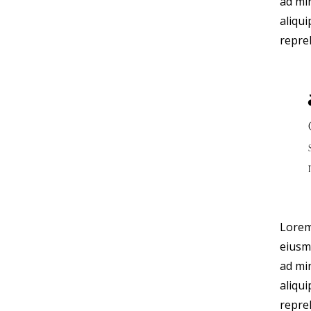
ad min
aliqu
repreh
Lorem 
eiusm
ad min
aliqu
repreh