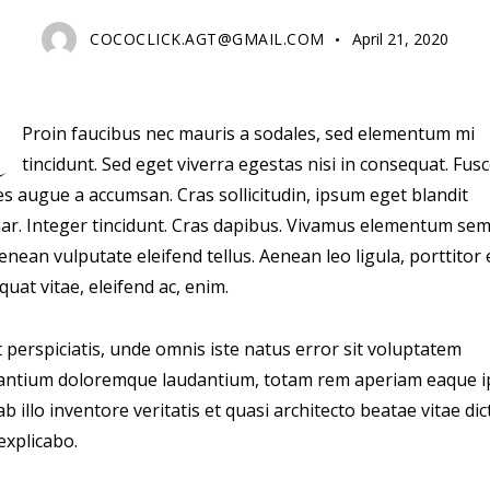
COCOCLICK.AGT@GMAIL.COM
April 21, 2020
Proin faucibus nec mauris a sodales, sed elementum mi
tincidunt. Sed eget viverra egestas nisi in consequat. Fus
es augue a accumsan. Cras sollicitudin, ipsum eget blandit
nar. Integer tincidunt. Cras dapibus. Vivamus elementum se
Aenean vulputate eleifend tellus. Aenean leo ligula, porttitor 
uat vitae, eleifend ac, enim.
 perspiciatis, unde omnis iste natus error sit voluptatem
antium doloremque laudantium, totam rem aperiam eaque i
b illo inventore veritatis et quasi architecto beatae vitae dic
explicabo.