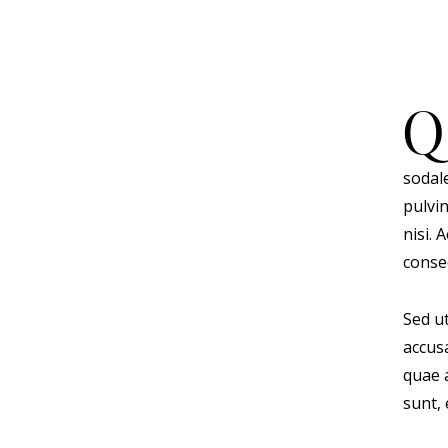
Q
sodal
pulvi
nisi. 
conseq
Sed ut
accus
quae a
sunt, 