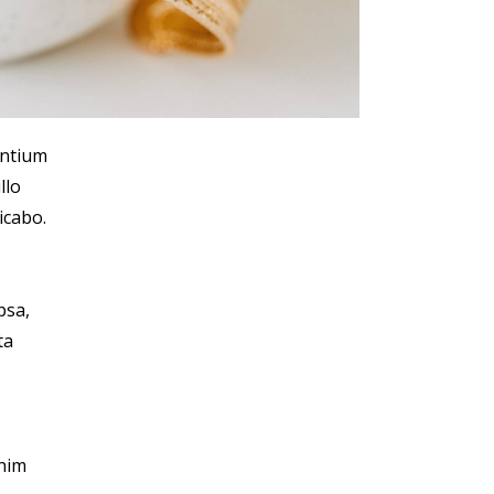
antium
llo
icabo.
psa,
ta
enim