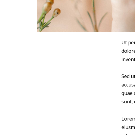
Ut pe
dolor
invent
Sed ut
accus
quae a
sunt, 
Lorem 
eiusm