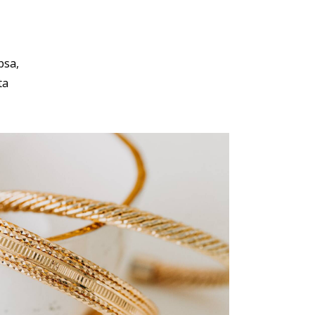
psa,
ta