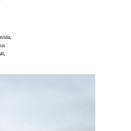
avida,
mus
at,