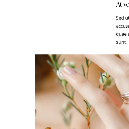
At v
Sed ut
accus
quae a
sunt.